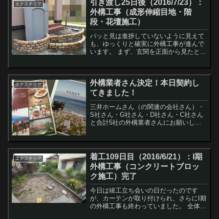
引き渡し25日後（2016/7/23）：
われた...
エクステリア
外構工事（成形伸縮目地・階
段・花壇施工）
パッと見は進捗していないように見えて
も、ゆっくりと確実に外構工事が進んで
います。 まず、玄関を正面から見たとこ
ろですが、花壇と階段部分のレンガ積み
が終わりました。 別の角度で見るとこん
な感じです。門壁はまだ下地の状態です
外構業者さん決定！本日契約し
が、さら...
エクステリア
てきました！
三井ホームさん（の関連の会社さん）・
S社さん・G社さん・D社さん・C社さん
と合計5社の外構業者さんにお願いした
プランと見積もりですが、最終的に決ま
ったのはD社さん＝D's CASA（ディーズ
カーサ）さんでした！そして本日、請負
契約を取り...
着工109日目（2016/6/21）：I期
エクステリア
外構工事（コンクリートブロッ
ク施工）完了
今日は竣工立ち会いの日だったのです
が、カーテンが取り付けられ、さらにI期
の外構工事も終わっていました。 全体的
な写真だと「どこが！？」となっていま