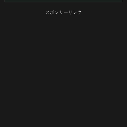
いそうですが、下の写真の箇所、北側の
隣地境界の箇所です(笑) 和室（ゲストル
ーム）...
スポンサーリンク