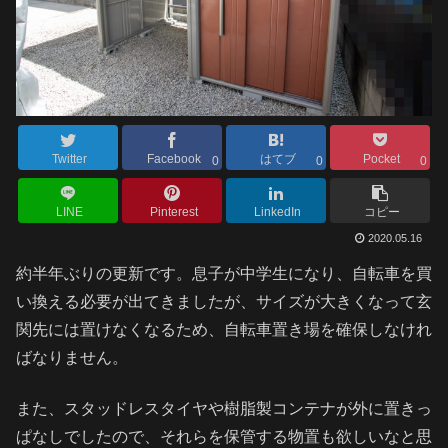
Twitter
Facebook
はてブ
Pocket
0
0
0
LINE
Pinterest
LinkedIn
コピー
2020.05.16
約半年ぶりの更新です。息子が中学生になり、自転車を買
い換える必要が出てきましたが、サイズが大きくなって玄
関先には置けなくなるため、自転車置き場を確保しなけれ
ばなりません。
また、スタッドレスタイヤや樹脂製コンテナが外に置きっ
ぱなしでしたので、それらを保管する物置も欲しいなと思