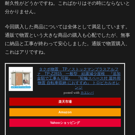
耐久性がどうかですね。こればかりはその時にならないと
分かりません。
今回購入した商品については全体として満足しています。
通販で物置という大きな商品の購入も心配でしたが、無事
に納品と工事が終わって安心しました。通販で物置購入、
これはアリですね。
タクボ物置 TP／ストックマンプラスアルフ
ァ TP-Z2815 一般型 結露減少屋根 『追加
金額で工事も可能』 『駐輪スペース付 屋外用
物置 自転車収納 におすすめ』 トロピカルオレ
ンジ
posted with
カエレバ
楽天市場
Amazon
Yahooショッピング