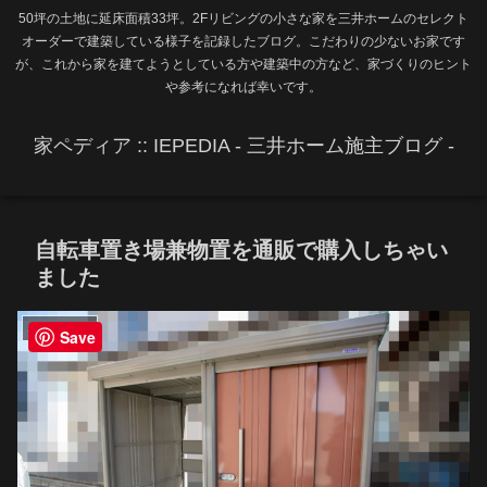
50坪の土地に延床面積33坪。2Fリビングの小さな家を三井ホームのセレクト
オーダーで建築している様子を記録したブログ。こだわりの少ないお家です
が、これから家を建てようとしている方や建築中の方など、家づくりのヒント
や参考になれば幸いです。
家ペディア :: IEPEDIA - 三井ホーム施主ブログ -
自転車置き場兼物置を通販で購入しちゃい
ました
エクステリア
Save