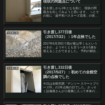
現状の問題点について
引き渡しから1年となる前に、現状の問
題点を出してみようと思います。 っとそ
の前に「超平和バスターズ花壇」の状況
です。花が咲いて綺麗ではありますが…
咲いているのは大半がじんたんの金魚草
で、左側に咲いてるのはめんまの忘れな
草っぽいですが、色が...
引き渡し377日後
引き渡し後
（2017/7/22）：1年点検でした
2017年6月29日で我が家は早くもという
べきか、ようやくとも言うべきか1歳を
迎えることができました。 予約の都合
上、7月22日とちょっと遅めですが1年点
検を受けることになりました。 で、以前
問題にしていた下の写真の箇所は訪問し
た三井ホ...
引き渡し332日後
引き渡し後
（2017/5/27）：初めての全館空
調の点検でした
今日は全館空調「デンソー スマートブリ
ーズIII」の1年点検の日でした。さっそ
く設備屋さんが小屋裏に入って本体の点
検します。 私も見てみたいのですが、さ
すがに狭いし邪魔になりそうなのでおと
なしく待ちます。 小屋裏から出てきて言