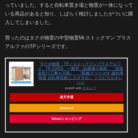
っていました。すると自転車置き場と物置が一体になって
いる商品があると知り、しばらく検討しましたがついに購
入してしまいました。
買ったのはタクボ物置の中型物置Mr.ストックマン プラス
アルファのTPシリーズです。
タクボ物置 TP／ストックマンプラスアルフ
ァ TP-Z2815 一般型 結露減少屋根 『追加
金額で工事も可能』 『駐輪スペース付 屋外用
物置 自転車収納 におすすめ』 トロピカルオレ
ンジ
posted with
カエレバ
楽天市場
Amazon
Yahooショッピング