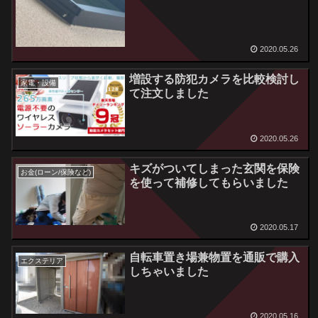
2020.05.26
増設する防犯カメラを比較検討し
家電・設備
て注文しました
2020.05.26
キズがついてしまった玄関を保険
お金(ローン/保険など)
を使って補修してもらいました
2020.05.17
自転車置き場兼物置を通販で購入
エクステリア
しちゃいました
2020.05.16