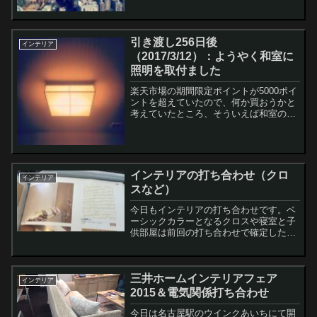
引き渡し256日後
インテリア
（2017/3/12）：ようやく和室に
照明を取付ました
楽天市場の期間限定ポイントが5000ポイ
ントを超えていたので、何か買おうかと
考えていたところ、そういえば和室の照
明がほったらかしになっているのを思い
出して（思い出すレベルかよ）、急遽購
入しました。 KOIZUMI(コイズミ照明) ...
インテリアの打ち合わせ（クロ
インテリア
スなど）
今日もインテリアの打ち合わせです。ベ
ーシックカラーとなるクロスや寝室と子
供部屋は前回の打ち合わせで確定したの
で、今日はエントランス・和室・1Fと2F
のトイレ・洗面脱衣室・マルチスペース
のクロスなどを決めていきました。相変
三井ホームインテリアフェア
わらずクロスは種類が...
インテリア
2015＆電気関係打ち合わせ
今日は名古屋駅のウインクあいちにて開