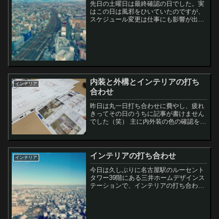
先日の土曜日は最終確認の日でした。実
はこの日は風邪をひいていたのですが、
スケジュール変更は仕事にも影響が出る
ので、このまま押して出ました（笑） よ
うはこの内容で建築を進めますよ～、と
いう確認です。ルーセントタワーから見
るこの風景もあと...
内装と外構とインテリアの打ち
インテリア
合わせ
昨日は丸一日打ち合わせに費やし、疲れ
きってその日のうちに記事が書けません
でした（笑） 主に内外装の色の確認を午
前中に行い、午後から外構工事とインテ
リアのヒアリングが行われました。場所
は名古屋駅のルーセントタワーにあるデ
ザインステーショ...
インテリアの打ち合わせ
インテリア
今日は久しぶりに名古屋駅のルーセント
タワー39階にある三井ホームデザインス
テーションで、インテリアの打ち合わせ
がありました。 主にフローリングとクロ
スの選定を行いましたが、それ以外にも
キッチン周りの再確認をして、気になる
場所にニッチ...