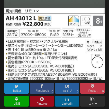
Twitter
Facebook
はてブ
Pocket
0
0
0
LINE
Pinterest
LinkedIn
コピー