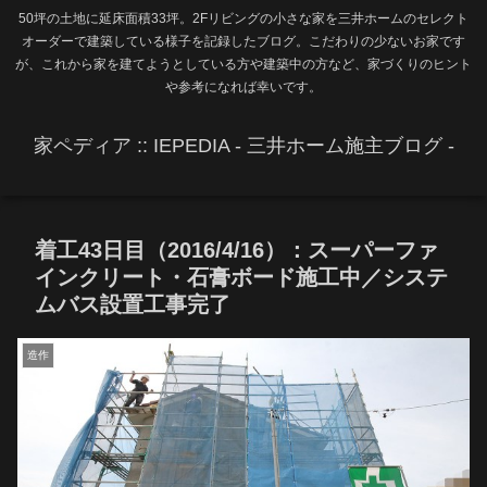
50坪の土地に延床面積33坪。2Fリビングの小さな家を三井ホームのセレクト
オーダーで建築している様子を記録したブログ。こだわりの少ないお家です
が、これから家を建てようとしている方や建築中の方など、家づくりのヒント
や参考になれば幸いです。
家ペディア :: IEPEDIA - 三井ホーム施主ブログ -
着工43日目（2016/4/16）：スーパーファ
インクリート・石膏ボード施工中／システ
ムバス設置工事完了
造作