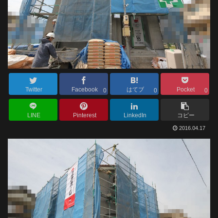
Twitter
Facebook
はてブ
Pocket
0
0
0
LINE
Pinterest
LinkedIn
コピー
2016.04.17