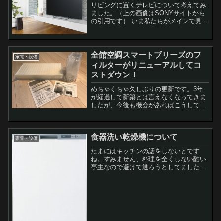
リビングに置くテレビについて考えてみ
ました。（上の画像はSONYサイトから
の引用です） いま私たちがメインで見て
いるテレビは32インチ。2010年に購入し
ており6年が経過しました。 当時は大き
いと思っていた32インチも、広いLDK
に...
全館空調スマートブリーズのフ
家電・設備
ィルターがリニューアルしてコ
ストダウン！
めちゃくちゃ久しぶりの更新です。3年
が経過して新築とは言えなくなってきま
したが、今後も機会があればこうして更
新していければと思います。さて今回の
テーマは全館空調スマートブリーズのフ
ィルターについてです。先日換気の給排
食器洗い乾燥機について
気フィルターが交換時期に...
家電・設備
たまにはキッチンの話をしないとです
ね。すみません、料理を全くしない酷い
亭主なので避けて通ろうとしてました
(笑) それよりも熊本県で発生した地震は
酷いですね。いまこれを書いている時も
大きな余震に見まわれ、とにもかくにも
被災された皆さまへ...