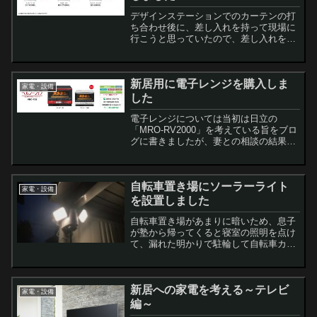
デザインステーションでのカーテンの打
ち合わせ後に、差し入れを持って現場に
行こうと思っていたので、差し入れを買
うために地元のスーパーと家電量販店が
入っている中規模ショッピングセンター
に行ってきました。 最初は家電量販店に
新居用に電子レンジを購入しま
単に価格調査のつ...
家電・設備
した
電子レンジについては当初は日立の
「MRO-RV2000」を考えている旨をブロ
グに書きましたが、妻との相談の結果、
MRO-RS8(R)にすることにしました。 と
ころがこちらの商品は2015年7月に発売
が開始され、そろそろモデルチェンジ
自転車置き場にソーラーライト
の...
家電・設備
を設置しました
自転車置き場があまりに暗いため、息子
が塾から帰ってくると寝室の照明を点け
て、漏れた明かりで駐輪して自転車カバ
ーを付けるというのを数日繰り返してい
ました。しかし、新型コロナウィルス感
染症予防のためにリモートワークで私が
新居への家電を考える～テレビ
書斎にいるときなら気がつ...
家電・設備
編～