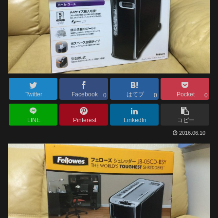
Twitter
Facebook
はてブ
Pocket
0
0
0
LINE
Pinterest
LinkedIn
コピー
2016.06.10