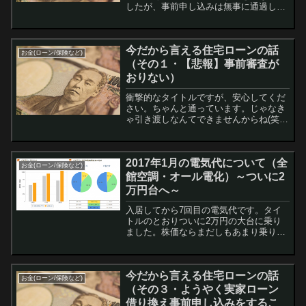
したが、事前申し込みは無事に通過しま
した。しかし、もう一つ問題がありまし
た。 認知症の祖母です。 まだ祖母の健
康状態が良好だった際に、土地の所有者
今だから言える住宅ローンの話
である祖母を保...
お金(ローン/保険など)
（その１・【悲報】事前審査が
おりない）
衝撃的なタイトルですが、安心してくだ
さい。ちゃんと通っています。じゃなき
ゃ引き渡しなんてできませんからね(笑)
金消契約が終わり、引き渡しも終わり、
もうじき1ヶ月が経過しようとしていま
す。金消契約前や引き渡し前には言えな
2017年1月の電気代について（全
かった我が家の...
お金(ローン/保険など)
館空調・オール電化）～ついに2
万円台へ～
入居してから7回目の電気代です。タイ
トルのとおりついに2万円の大台に乗り
ました。株価ならまだしもあまり乗りた
くない大台です。 さて、いつも通りまず
は我が家の環境から。 我が家の環境 延
床面積33.29坪（110.06m2） 全館...
今だから言える住宅ローンの話
お金(ローン/保険など)
（その３・ようやく実家ローン
借り換え事前申し込みをするこ