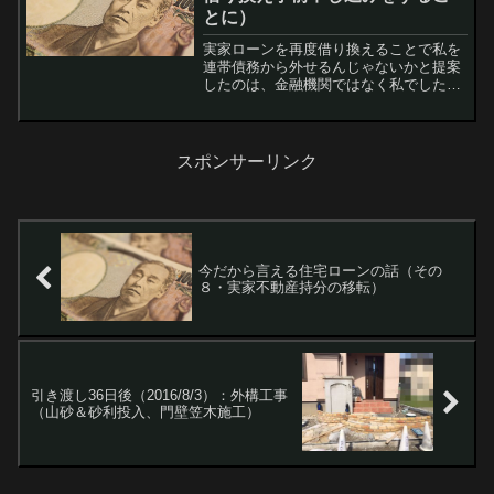
とに）
実家ローンを再度借り換えることで私を
連帯債務から外せるんじゃないかと提案
したのは、金融機関ではなく私でした。
ですが渋りに渋って全然動いてくれませ
ん。 とりあえず事前審査だけでもさせて
くれと言ったらようやく動き始めた感じ
です。 そ...
スポンサーリンク
今だから言える住宅ローンの話（その
８・実家不動産持分の移転）
引き渡し36日後（2016/8/3）：外構工事
（山砂＆砂利投入、門壁笠木施工）