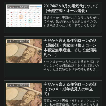
2017年7＆8月の電気代について
お金(ローン/保険など)
（全館空調・オール電化）
最近すっかり更新がおざなりになりがち
ですが、気が向いたら更新しますので、
引き続きまったりモードでよろしくお願
いします。 さて、今回は順当に行けば7
月の電気代をお伝えするところ、8月も
すっかり過ぎてしまったので、2ヶ月両
今だから言える住宅ローンの話
方やってしまいます。...
お金(ローン/保険など)
（最終話・実家借り換えローン
本審査無事通過。そして金消契
約へ…）
やっとまた一つ大きな山を越えた感じで
す。というか何度山越えをすれば良いの
やら。たまに急な下り坂の時もあります
しね。 で、父親から報告がありまして、
実家の借り換えローンの本審査が無事に
通過したとのことでした。 ただ、あらか
今だから言える住宅ローンの話
じめ提出して...
お金(ローン/保険など)
（その４・成年後見人の申立
て）
実家ローンを再借り換えすることによっ
て、私を連帯債務から外す動きとなりま