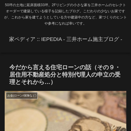
50坪の土地に延床面積33坪。2Fリビングの小さな家を三井ホームのセレクト
オーダーで建築している様子を記録したブログ。こだわりの少ないお家です
が、これから家を建てようとしている方や建築中の方など、家づくりのヒント
や参考になれば幸いです。
家ペディア :: IEPEDIA - 三井ホーム施主ブログ -
今だから言える住宅ローンの話（その９・
居住用不動産処分と特別代理人の申立の受
理とそれから…）
お金(ローン/保険など)