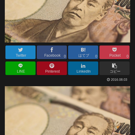
Twitter
Facebook
はてブ
Pocket
0
0
0
LINE
Pinterest
LinkedIn
コピー
2016.08.03